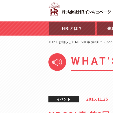
HRIとは？
先
TOP
>
お知らせ
>
MF SOL事 第3回ハッカ
WHAT’
2016.11.25
イベント