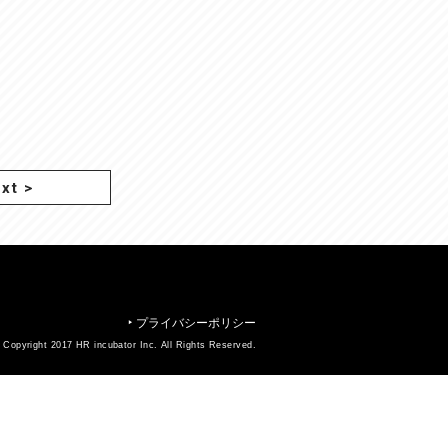
xt
>
プライバシーポリシー
▶︎
 Copyright 2017 HR incubator Inc. All Rights Reserved.