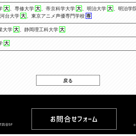
学
、
専修大学
、
帝京科学大学
、
明治大学
、
明治学
河台大学
、
東京アニメ声優専門学校
業大学
、
静岡理工科大学
学
戻る
お問合せフォーム
ST四谷5F
©