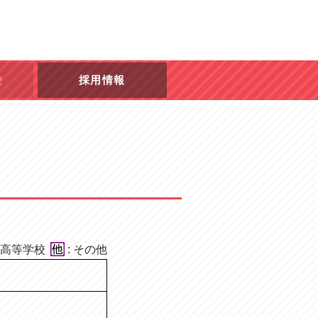
校
採用情報
: 高等学校
: その他