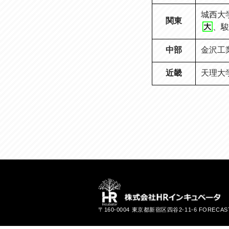
城西大
関東
、
駿
中部
金沢工
近畿
天理大
〒160-0004 東京都新宿区四谷2-11-6 FORECA