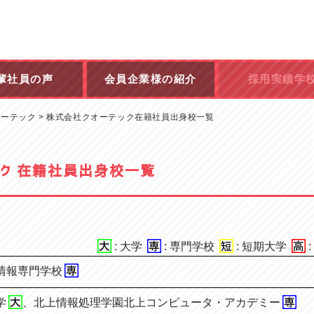
輩社員の声
会員企業様の紹介
採用実績学
オーテック
>
株式会社クオーテック在籍社員出身校一覧
ック 在籍社員出身校一覧
: 大学
: 専門学校
: 短期大学
情報専門学校
学
、
北上情報処理学園北上コンピュータ・アカデミー