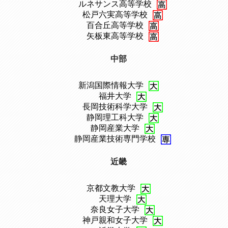
、
ルネサンス高等学校
、
松戸六実高等学校
、
百合丘高等学校
、
矢板東高等学校
中部
新潟国際情報大学
、
福井大学
、
長岡技術科学大学
、
静岡理工科大学
、
静岡産業大学
、
静岡産業技術専門学校
近畿
京都文教大学
、
天理大学
、
奈良女子大学
、
神戸親和女子大学