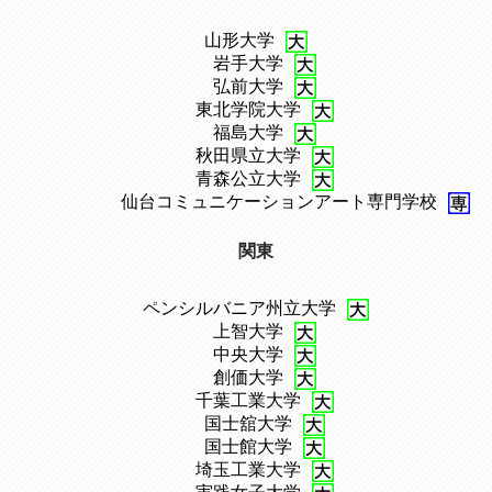
山形大学
、
岩手大学
、
弘前大学
、
東北学院大学
、
福島大学
、
秋田県立大学
、
青森公立大学
、
仙台コミュニケーションアート専門学校
関東
ペンシルバニア州立大学
、
上智大学
、
中央大学
、
創価大学
、
千葉工業大学
、
国士舘大学
、
国士館大学
、
埼玉工業大学