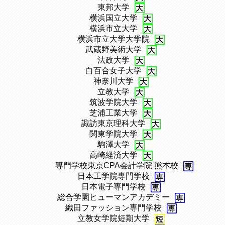
、
東邦大学
、
横浜国立大学
、
横浜市立大学
、
横浜市立大学大学院
、
武蔵野美術大学
、
法政大学
、
白百合女子大学
、
神奈川大学
、
立教大学
、
筑波学院大学
、
芝浦工業大学
、
諏訪東京理科大学
、
関東学院⼤学
、
駒澤大学
、
高崎経済大学
、
専門学校東京CPA会計学院 熊本校
、
日本工学院専門学校
、
日本電子専門学校
、
総合学園ヒューマンアカデミー
、
織田ファッション専門学校
、
立教女学院短期大学