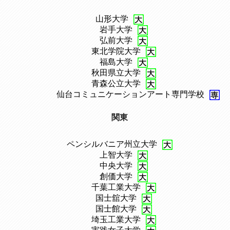
山形大学
、
岩手大学
、
弘前大学
、
東北学院大学
、
福島大学
、
秋田県立大学
、
青森公立大学
、
仙台コミュニケーションアート専門学校
関東
ペンシルバニア州立大学
、
上智大学
、
中央大学
、
創価大学
、
千葉工業大学
、
国士舘大学
、
国士館大学
、
埼玉工業大学