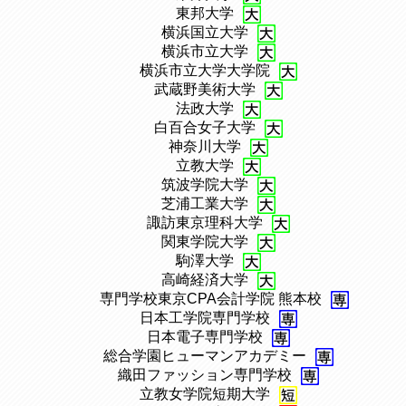
、
東邦大学
、
横浜国立大学
、
横浜市立大学
、
横浜市立大学大学院
、
武蔵野美術大学
、
法政大学
、
白百合女子大学
、
神奈川大学
、
立教大学
、
筑波学院大学
、
芝浦工業大学
、
諏訪東京理科大学
、
関東学院⼤学
、
駒澤大学
、
高崎経済大学
、
専門学校東京CPA会計学院 熊本校
、
日本工学院専門学校
、
日本電子専門学校
、
総合学園ヒューマンアカデミー
、
織田ファッション専門学校
、
立教女学院短期大学