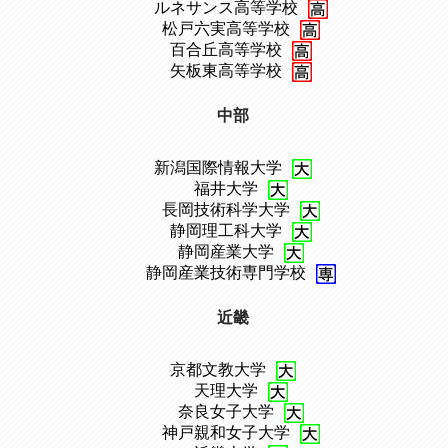
、
ルネサンス高等学校
、
松戸六実高等学校
、
百合丘高等学校
、
矢板東高等学校
中部
新潟国際情報大学
、
福井大学
、
長岡技術科学大学
、
静岡理工科大学
、
静岡産業大学
、
静岡産業技術専門学校
近畿
京都文教大学
、
天理大学
、
奈良女子大学
、
神戸親和女子大学