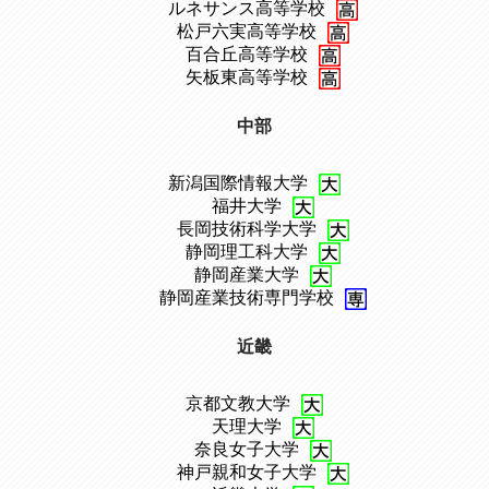
、
ルネサンス高等学校
、
松戸六実高等学校
、
百合丘高等学校
、
矢板東高等学校
中部
新潟国際情報大学
、
福井大学
、
長岡技術科学大学
、
静岡理工科大学
、
静岡産業大学
、
静岡産業技術専門学校
近畿
京都文教大学
、
天理大学
、
奈良女子大学
、
神戸親和女子大学