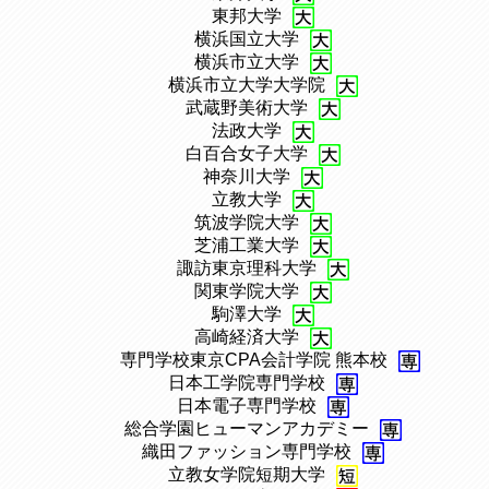
、
東邦大学
、
横浜国立大学
、
横浜市立大学
、
横浜市立大学大学院
、
武蔵野美術大学
、
法政大学
、
白百合女子大学
、
神奈川大学
、
立教大学
、
筑波学院大学
、
芝浦工業大学
、
諏訪東京理科大学
、
関東学院⼤学
、
駒澤大学
、
高崎経済大学
、
専門学校東京CPA会計学院 熊本校
、
日本工学院専門学校
、
日本電子専門学校
、
総合学園ヒューマンアカデミー
、
織田ファッション専門学校
、
立教女学院短期大学