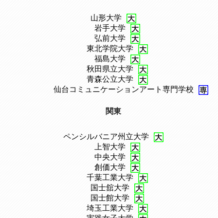
山形大学
、
岩手大学
、
弘前大学
、
東北学院大学
、
福島大学
、
秋田県立大学
、
青森公立大学
、
仙台コミュニケーションアート専門学校
関東
ペンシルバニア州立大学
、
上智大学
、
中央大学
、
創価大学
、
千葉工業大学
、
国士舘大学
、
国士館大学
、
埼玉工業大学