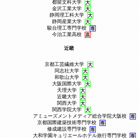
、
都留文科大学
、
金沢工業大学
、
静岡理工科大学
、
静岡産業大学
、
駿台理工専門学校
、
今治工業高校
近畿
京都工芸繊維大学
、
同志社大学
、
和歌山大学
、
大阪国際大学
、
天理大学
、
近畿大学
、
関西大学
、
関西学院大学
、
アミューズメントメディア総合学院大阪校
、
京都国際建築技術専門学校
、
修成建設専門学校
、
大和学園キュリエールホテル旅行専門学校