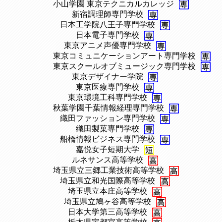
、
小山学園 東京テクニカルカレッジ
、
新宿調理師専門学校
、
日本工学院八王子専門学校
、
日本電子専門学校
、
東京アニメ声優専門学校
、
東京コミュニケーションアート専門学校
、
東京スクールオブミュージック専門学校
、
東京デザイナー学院
、
東京医療専門学校
、
東京環境工科専門学校
、
秋葉学園千葉情報経理専門学校
、
織田ファッション専門学校
、
織田製菓専門学校
、
船橋情報ビジネス専門学校
、
嘉悦女子短期大学
、
ルネサンス高等学校
、
埼玉県立三郷工業技術高等学校
、
埼玉県立和光国際高等学校
、
埼玉県立本庄高等学校
、
埼玉県立鳩ヶ谷高等学校
、
日本大学第三高等学校