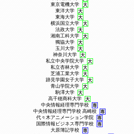
、
東京電機大学
、
東洋大学
、
東海大学
、
横浜国立大学
、
法政大学
、
湘南工科大学
、
獨協大学
、
玉川大学
、
神奈川大学
、
私立中央学院大学
、
私立杏林大学
、
芝浦工業大学
、
跡見学園女子大学
、
青山学院大学
、
駒澤大学
、
高千穂商科大学
、
中央情報経理専門学校
、
中央情報経理専門学校 高崎校
、
代々木アニメーション学院
、
国際情報ビジネス専門学校
、
大原簿記学校