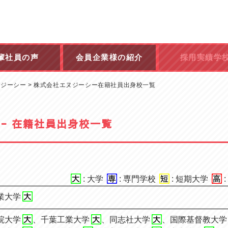
輩社員の声
会員企業様の紹介
採用実績学
ヌジーシー
>
株式会社エヌジーシー在籍社員出身校一覧
シー 在籍社員出身校一覧
: 大学
: 専門学校
: 短期大学
業大学
院大学
、
千葉工業大学
、
同志社大学
、
国際基督教大学