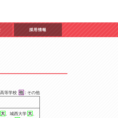
校
採用情報
: 高等学校
: その他
、
城西大学
、