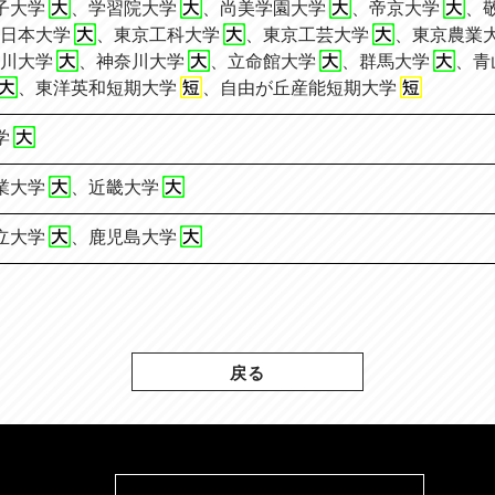
子大学
、
学習院大学
、
尚美学園大学
、
帝京大学
、
日本大学
、
東京工科大学
、
東京工芸大学
、
東京農業
川大学
、
神奈川大学
、
立命館大学
、
群馬大学
、
青
、
東洋英和短期大学
、
自由が丘産能短期大学
学
業大学
、
近畿大学
立大学
、
鹿児島大学
戻る