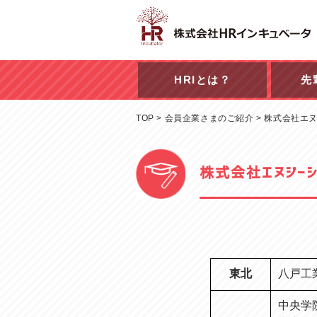
HRIとは？
先
TOP
>
会員企業さまのご紹介
>
株式会社エ
株式会社エヌジー
東北
八戸工
中央学